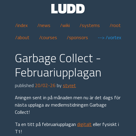
LUDD
/index
/news
/wiki
/systems
/root
/about
/courses
/sponsors
--> /vortex
Garbage Collect -
Februariupplagan
published
20/02-26
by
styret
Aningen sent in på månaden men nu är det dags för
nästa upplaga av medlemstidningen Garbage
Collect!
Ta en titt på februariupplagan
digitalt
eller fysiskt i
T1!